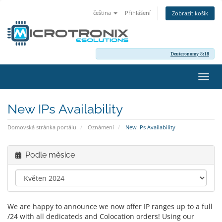
čeština
Přihlášení
Zobrazit košík
Deuteronomy 8:18
Přep
navig
New IPs Availability
Domovská stránka portálu
Oznámení
New IPs Availability
Podle měsíce
We are happy to announce we now offer IP ranges up to a full
/24 with all dedicateds and Colocation orders! Using our