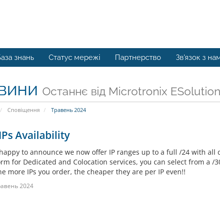
аза знань
Статус мережі
Партнерство
Зв'язок з на
вини
Останнє від Microtronix ESolution
Сповіщення
Травень 2024
Ps Availability
happy to announce we now offer IP ranges up to a full /24 with all
rm for Dedicated and Colocation services, you can select from a /30 
he more IPs you order, the cheaper they are per IP even!!
равень 2024