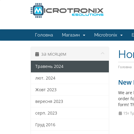
Головна
Магазин
Microtronix
Б
Но
за місяцем
Травень 2024
Головна
лют. 2024
New I
Жовт 2023
We are 
order fo
вересня 2023
form! T
серп. 2023
15т Т
Груд 2016