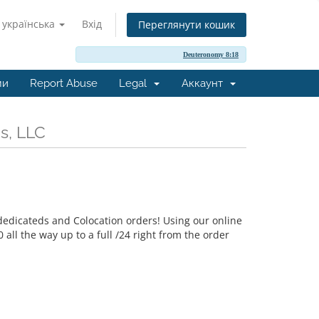
українська
Вхід
Переглянути кошик
Deuteronomy 8:18
ми
Report Abuse
Legal
Аккаунт
s, LLC
 dedicateds and Colocation orders! Using our online
all the way up to a full /24 right from the order