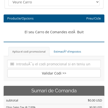
Producte/Opcions
Preu/Cicle
El seu Carro de Comandes estÃ Buit
Aplica el codi promocional
EstimaciÃ³ d'impostos
Validar Codi >>
Sumari de Comanda
subtotal
$0.00 USD
Ohio Sales Tax @ 7.00%
$0.00 USD