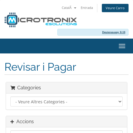
CatalÃ
Entrada
Veure Carro
Deuteronomy 8:18
Canv
la
naveg
Revisar i Pagar
Categories
Accions