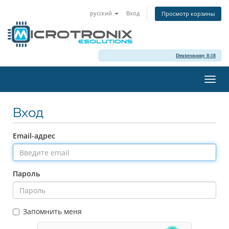
русский
Вход
Просмотр корзины
Deuteronomy 8:18
Пере
нави
Вход
Email-адрес
Пароль
Запомнить меня