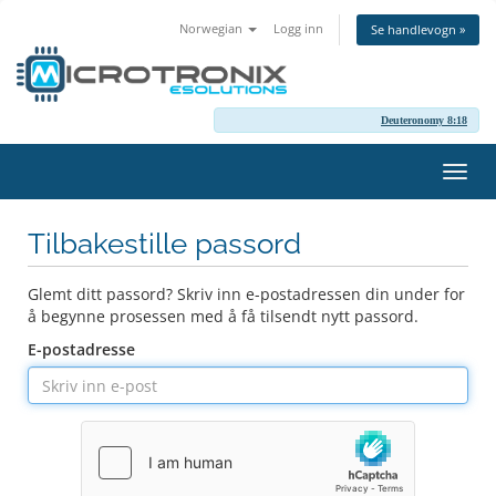
Norwegian
Logg inn
Se handlevogn »
Deuteronomy 8:18
Bytt
navig
Tilbakestille passord
Glemt ditt passord? Skriv inn e-postadressen din under for
å begynne prosessen med å få tilsendt nytt passord.
E-postadresse