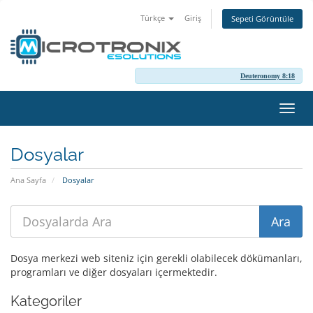
Türkçe
Giriş
Sepeti Görüntüle
Deuteronomy 8:18
Gezi
değiş
Dosyalar
Ana Sayfa
Dosyalar
Dosya merkezi web siteniz için gerekli olabilecek dökümanları,
programları ve diğer dosyaları içermektedir.
Kategoriler