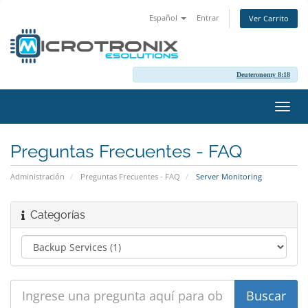
Español
Entrar
Ver Carrito
Deuteronomy 8:18
Alter
Nave
Preguntas Frecuentes - FAQ
Administración
Preguntas Frecuentes - FAQ
Server Monitoring
Categorías