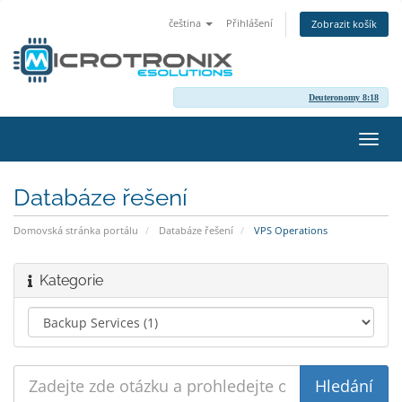
čeština
Přihlášení
Zobrazit košík
Deuteronomy 8:18
Přep
navig
Databáze řešení
Domovská stránka portálu
Databáze řešení
VPS Operations
Kategorie