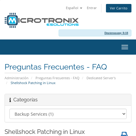
Español
Entrar
Ver Carrito
Deuteronomy 8:18
Alter
Nave
Preguntas Frecuentes - FAQ
Administración
Preguntas Frecuentes - FAQ
Dedicated Server's
Shellshock Patching in Linux
Categorías
Shellshock Patching in Linux