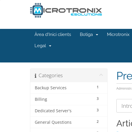
Àrea d'Inici clients
Botiga
Microtronix
Legal
Pr
Categories
1
Backup Services
Administr
3
Billing
3
Dedicated Server's
Arti
2
General Questions