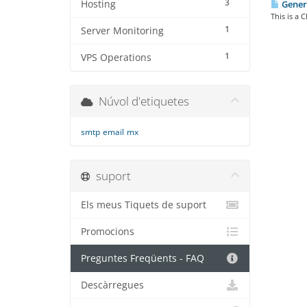
3
Hosting
Genera
This is a C
1
Server Monitoring
1
VPS Operations
Núvol d'etiquetes
smtp
email
mx
suport
Els meus Tiquets de suport
Promocions
Preguntes Freqüents - FAQ
Descàrregues