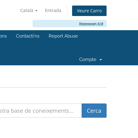
Català
Entrada
Veure Carro
Deuteronomy 8:18
ions
Contacti'ns
Report Abuse
Compte