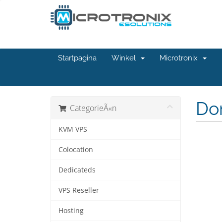
Startpagina
Winkel
Microtronix
Do
CategorieÃ«n
KVM VPS
Colocation
Dedicateds
VPS Reseller
Hosting