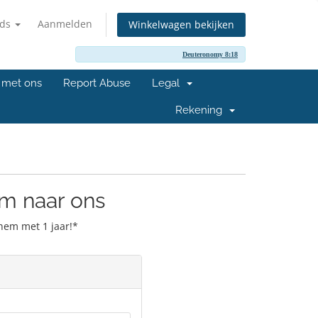
nds
Aanmelden
Winkelwagen bekijken
Deuteronomy 8:18
 met ons
Report Abuse
Legal
Rekening
m naar ons
hem met 1 jaar!*