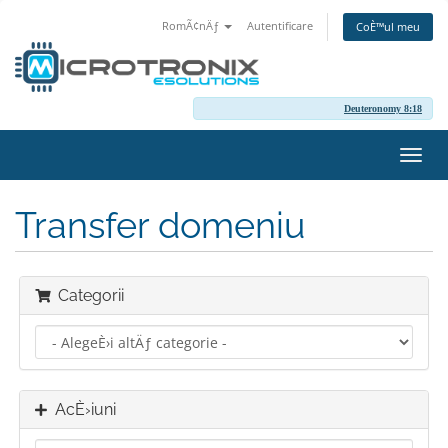
RomÃ¢nÄƒ
Autentificare
CoÈ™ul meu
Deuteronomy 8:18
Navi
Toggl
Transfer domeniu
Categorii
AcÈ›iuni