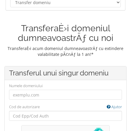
TransferaÈ›i domeniul
dumneavoastrÄƒ cu noi
TransferaÈ›i acum domeniul dumneavoastrÄƒ cu extindere
valabilitate pÃ¢nÄƒ la 1 an!*
Transferul unui singur domeniu
Numele domeniului
Cod de autorizare
Ajutor