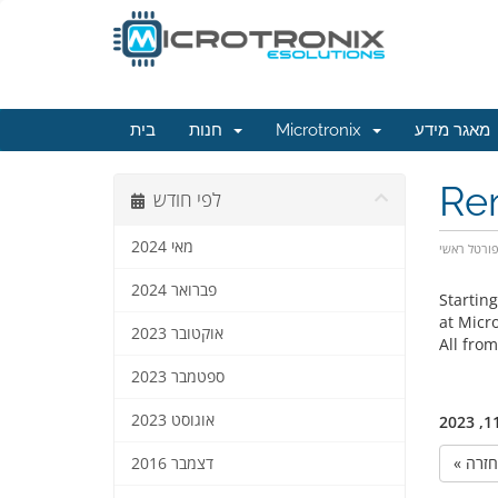
בית
חנות
Microtronix
מאגר מידע
Rem
לפי חודש
מאי 2024
ורטל ראשי
פברואר 2024
Startin
at Micro
אוקטובר 2023
All from
ספטמבר 2023
אוגוסט 2023
« חזרה
דצמבר 2016