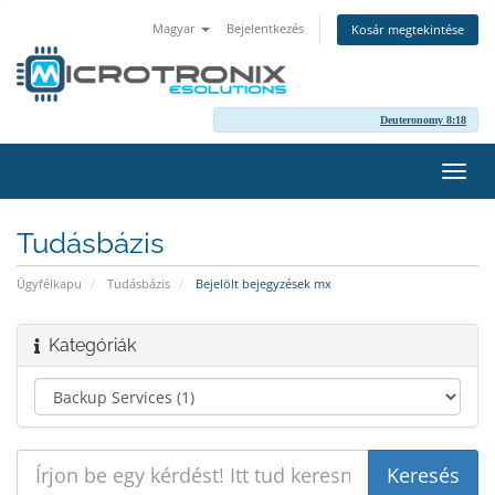
Magyar
Bejelentkezés
Kosár megtekintése
Deuteronomy 8:18
Váltá
a
navig
Tudásbázis
Ügyfélkapu
Tudásbázis
Bejelölt bejegyzések mx
Kategóriák