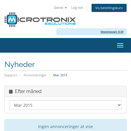
Dansk
Log ind
Vis bestillingskurv
Deuteronomy 8:18
Skift
navig
Nyheder
Support
Annonceringer
Mar 2015
Efter måned
Ingen annonceringer at vise