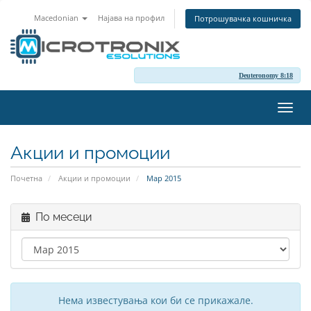
Macedonian
Најава на профил
Потрошувачка кошничка
Deuteronomy 8:18
Вклу
ја
нави
Акции и промоции
Почетна
Акции и промоции
Мар 2015
По месеци
Нема известувања кои би се прикажале.