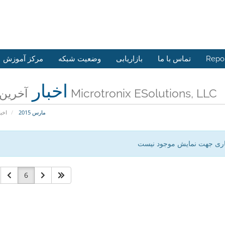
Repo
تماس با ما
بازاریابی
وضعیت شبکه
مرکز آموزش
اخبار
آخرین اخبار Microtronix ESolutions, LLC
مارس 2015
اخبا
اری جهت نمایش موجود نیست
6