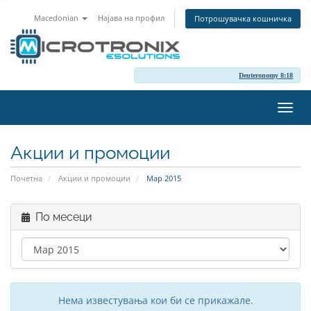
Macedonian
Најава на профил
Потрошувачка кошничка
Deuteronomy 8:18
Вклу
ја
нави
Акции и промоции
Почетна
Акции и промоции
Мар 2015
По месеци
Нема известувања кои би се прикажале.