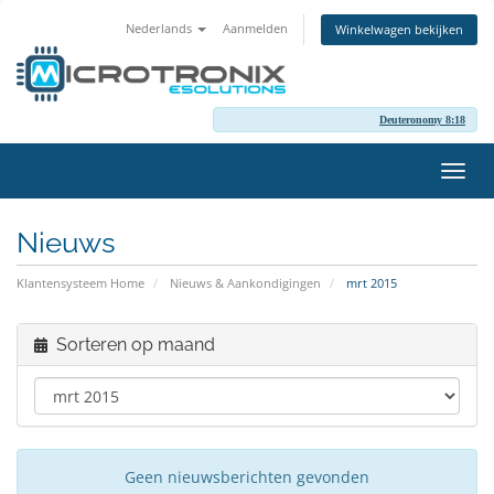
Nederlands
Aanmelden
Winkelwagen bekijken
Deuteronomy 8:18
Navig
in-/u
Nieuws
Klantensysteem Home
Nieuws & Aankondigingen
mrt 2015
Sorteren op maand
Geen nieuwsberichten gevonden