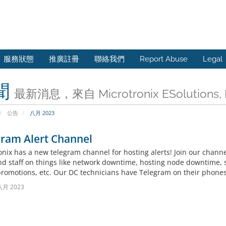
服務狀態
推廣註冊
聯絡我們
Report Abuse
Lega
聞
最新消息，來自 Microtronix ESolutions, 
公告
八月 2023
gram Alert Channel
onix has a new telegram channel for hosting alerts! Join our chann
nd staff on things like network downtime, hosting node downtime
 promotions, etc. Our DC technicians have Telegram on their phones,
八月 2023