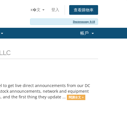
ĸ�文
登入
查看購物車
Deuteronomy 8:18
l
帳戶
LLC
el to get live direct announcements from our DC
, stock announcements, network and equipment
 and the first thing they update ...
閱讀全文 »