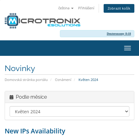
čeština
Přihlášení
Zobrazit košík
Deuteronomy 8:18
Přep
navig
Novinky
Domovská stránka portálu
Oznámení
Květen 2024
Podle měsíce
New IPs Availability