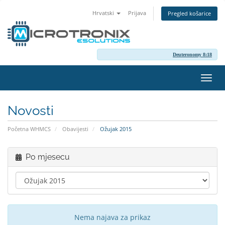
Hrvatski
Prijava
Pregled košarice
Deuteronomy 8:18
Preba
navig
Novosti
Početna WHMCS
Obavijesti
Ožujak 2015
Po mjesecu
Nema najava za prikaz