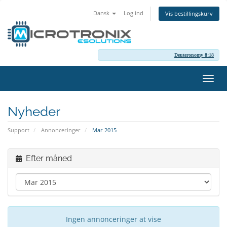
Dansk
Log ind
Vis bestillingskurv
Deuteronomy 8:18
Skift
navig
Nyheder
Support
Annonceringer
Mar 2015
Efter måned
Ingen annonceringer at vise