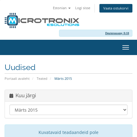
Estonian
Logi sisse
Vaata ostukorvi
Deuteronomy 8:18
Lülit
navig
Uudised
Portaali avaleht
Teated
Märts 2015
Kuu järgi
Kuvatavaid teadaandeid pole