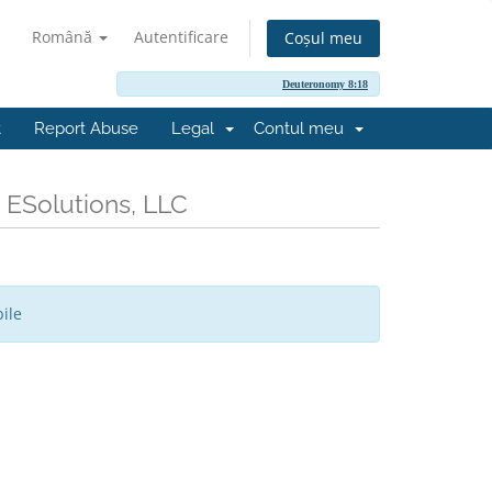
Română
Autentificare
Coșul meu
Deuteronomy 8:18
t
Report Abuse
Legal
Contul meu
x ESolutions, LLC
ile