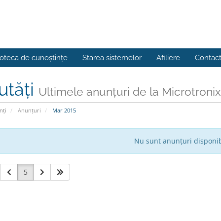
ioteca de cunoștințe
Starea sistemelor
Afiliere
Contac
utăți
Ultimele anunțuri de la Microtroni
nți
Anunțuri
Mar 2015
Nu sunt anunțuri disponib
5