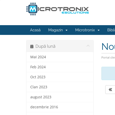
Acasă
Magazin
Microtronix
Bibl
No
După lună
MaI 2024
Portal clie
Feb 2024
Oct 2023
Clan 2023
august 2023
decembrie 2016