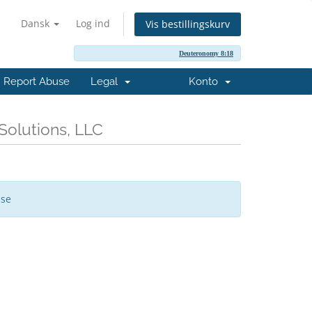
Dansk
Log ind
Vis bestillingskurv
Deuteronomy 8:18
Report Abuse
Legal
Konto
ESolutions, LLC
ise