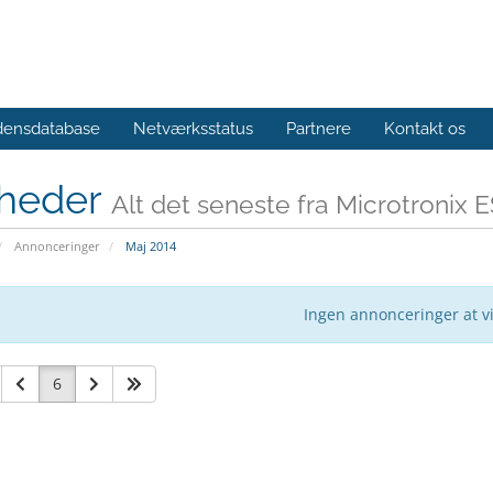
densdatabase
Netværksstatus
Partnere
Kontakt os
heder
Alt det seneste fra Microtronix 
Annonceringer
Maj 2014
Ingen annonceringer at v
6