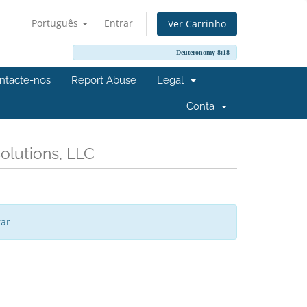
Português
Entrar
Ver Carrinho
Deuteronomy 8:18
ntacte-nos
Report Abuse
Legal
Conta
Solutions, LLC
rar