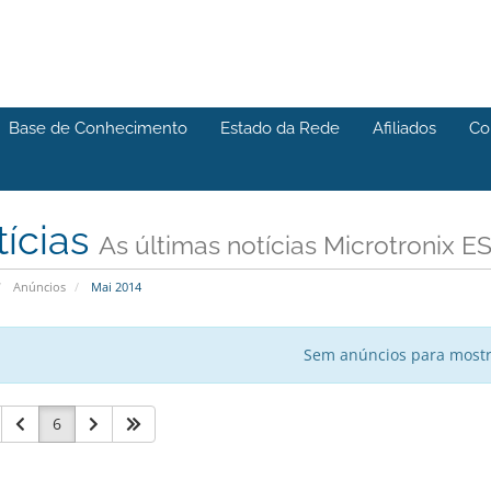
Base de Conhecimento
Estado da Rede
Afiliados
Co
tícias
As últimas notícias Microtronix E
Anúncios
Mai 2014
Sem anúncios para most
6