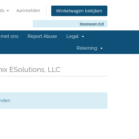
nds
Aanmelden
Winkelwagen bekijken
Deuteronomy 8:18
 met ons
Report Abuse
Legal
Rekening
nix ESolutions, LLC
onden