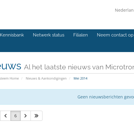
Nederla
Kennisbank
Netwerk status
Filialen
Neem contact op
euws
Al het laatste nieuws van Microtro
ysteem Home
Nieuws & Aankondigingen
Mei 2014
Geen nieuwsberichten gev
6