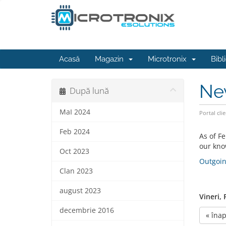
Acasă
Magazin
Microtronix
Bibl
Ne
După lună
MaI 2024
Portal clie
Feb 2024
As of Fe
our know
Oct 2023
Outgoin
Clan 2023
august 2023
Vineri, 
decembrie 2016
« înap