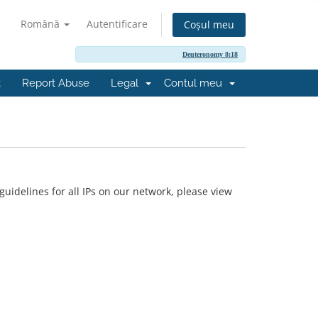
Română
Autentificare
Coșul meu
Deuteronomy 8:18
t
Report Abuse
Legal
Contul meu
uidelines for all IPs on our network, please view