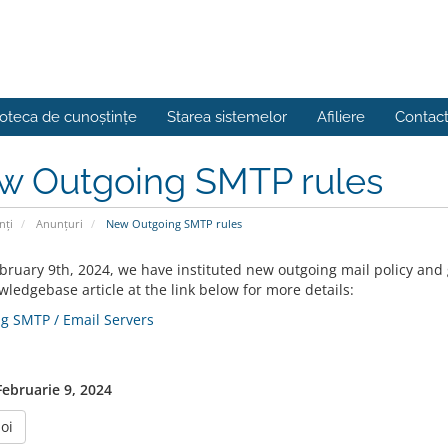
ioteca de cunoștințe
Starea sistemelor
Afiliere
Contac
w Outgoing SMTP rules
nți
Anunțuri
New Outgoing SMTP rules
bruary 9th, 2024, we have instituted new outgoing mail policy and g
ledgebase article at the link below for more details:
g SMTP / Email Servers
Februarie 9, 2024
oi