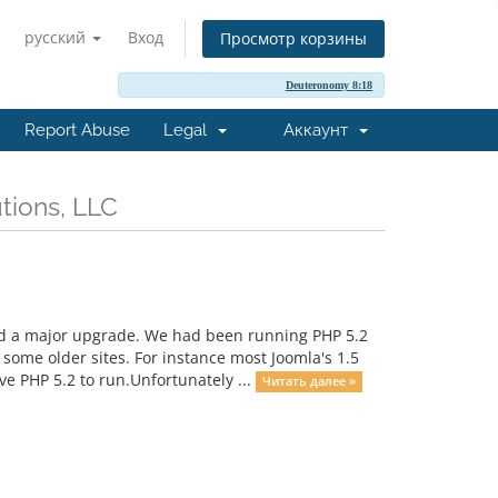
русский
Вход
Просмотр корзины
Deuteronomy 8:18
Report Abuse
Legal
Аккаунт
tions, LLC
ad a major upgrade. We had been running PHP 5.2
some older sites. For instance most Joomla's 1.5
e PHP 5.2 to run.Unfortunately ...
Читать далее »