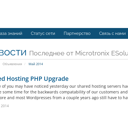
аза знаний
Статус сети
Партнерство
Связь с нами
вости
Последнее от Microtronix ESolu
Объявления
Май 2014
ed Hosting PHP Upgrade
 of you may have noticed yesterday our shared hosting servers h
te some time for the backwards compatability of our customers and 
ore and most Wordpresses from a couple years ago still have to hav
 2014