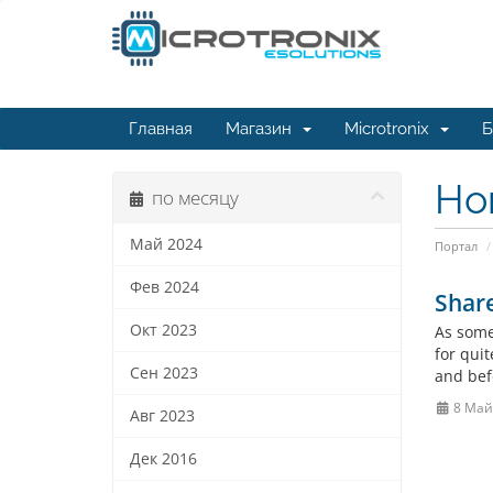
Главная
Магазин
Microtronix
Б
Но
по месяцу
Май 2024
Портал
Фев 2024
Shar
Окт 2023
As some
for qui
Сен 2023
and bef
8 Май
Авг 2023
Дек 2016