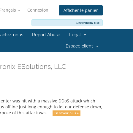
Français
Connexion
Afficher le panier
Deuteronomy 8:18
actez-nous
Report Abuse
Legal
Espace client
ronix ESolutions, LLC
center was hit with a massive DDoS attack which
s offline just long enough to let our defense down,
rpose of this attack was ...
En savoir plus »