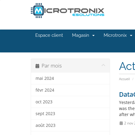
Espace client
Magasin
Microtronix
Act
Par mois
mai 2024
Accueil
févr 2024
Data
oct 2023
Yesterd
was the
sept 2023
after wh
2 nov 
août 2023