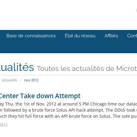
Base de connaissances
État du réseau
Affiliés
Cont
ualités
Toutes les actualités de Microt
Actualités
nov 2012
Center Take down Attempt
ay Thu. the 1st of Nov. 2012 at around 5 PM Chicago time our data
n followed by a brute force Solus API hack attempt. The DDoS took u
ich they hit full force with an API brute force on Solus. The sole pu
2012