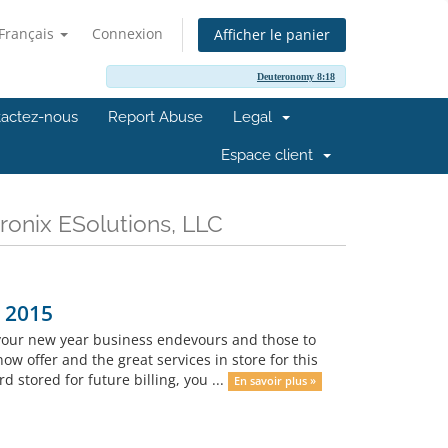
Français
Connexion
Afficher le panier
Deuteronomy 8:18
actez-nous
Report Abuse
Legal
Espace client
ronix ESolutions, LLC
 2015
 your new year business endevours and those to
 offer and the great services in store for this
 stored for future billing, you ...
En savoir plus »