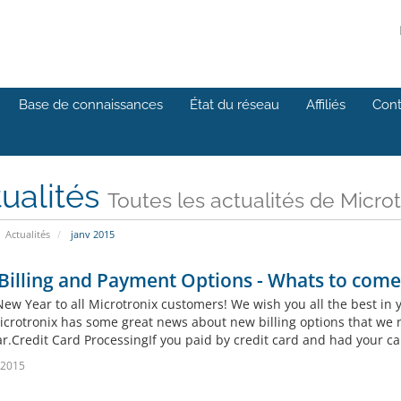
Base de connaissances
État du réseau
Affiliés
Cont
ualités
Toutes les actualités de Microt
Actualités
janv 2015
illing and Payment Options - Whats to come
ew Year to all Microtronix customers! We wish you all the best in
crotronix has some great news about new billing options that we now
r.Credit Card ProcessingIf you paid by credit card and had your card
 2015