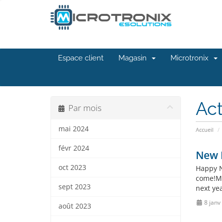
Espace client
Magasin
Microtronix
Act
Par mois
mai 2024
Accueil
févr 2024
New B
oct 2023
Happy N
come!Mi
sept 2023
next yea
8 janv
août 2023