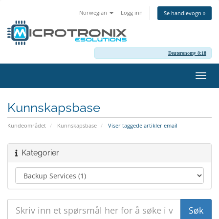
Norwegian
Logg inn
Se handlevogn »
Deuteronomy 8:18
Bytt
navig
Kunnskapsbase
Kundeområdet
Kunnskapsbase
Viser taggede artikler email
Kategorier