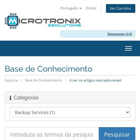
Português
Entrar
Ver Carrinho
Deuteronomy 8:18
Alter
nave
Base de Conhecimento
Suporte
Base de Conhecimento
A ver os artigos marcados email
Categorias