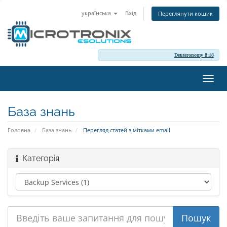
українська
Вхід
Переглянути кошик
Deuteronomy 8:18
Пере
наві
База знань
Головна
База знань
Перегляд статей з мітками email
Категорія